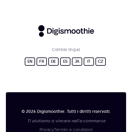
Cambia lingua
EN
FR
DE
ES
JA
IT
CZ
© 2026 Digismoothie. Tutti i diritti riservati.
Ti aiutiamo a vincere nell'e-commerce
Privacy
Termini e condizioni