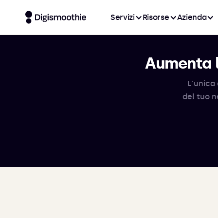
Servizi
Risorse
Azienda
Aumenta l
L'unica 
del tuo n