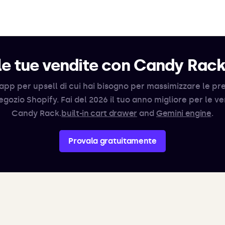
e tue vendite con Candy Rac
app per upsell di cui hai bisogno per massimizzare le pr
egozio Shopify. Fai del 2026 il tuo anno migliore per le v
Candy Rack.
built-in cart drawer
and
Gemini engine
.
Provala gratuitamente