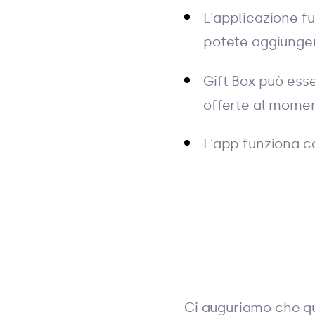
L'applicazione f
potete aggiunger
Gift Box può ess
offerte al mome
L'app funziona co
Ci auguriamo che qu