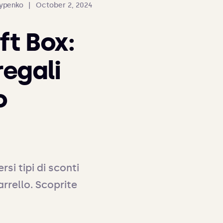
sypenko
|
October 2, 2024
ft Box:
regali
o
si tipi di sconti 
rrello. Scoprite 