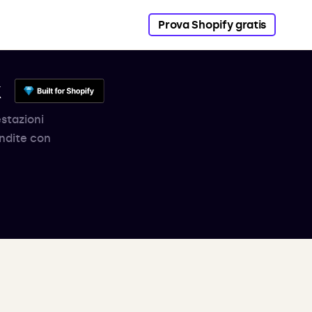
Prova Shopify gratis
k
estazioni
endite con