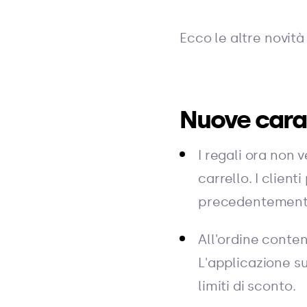
Ecco le altre novità 
Nuove carat
I regali ora non 
carrello. I clien
precedentemente 
All'ordine conte
L'applicazione su
limiti di sconto.