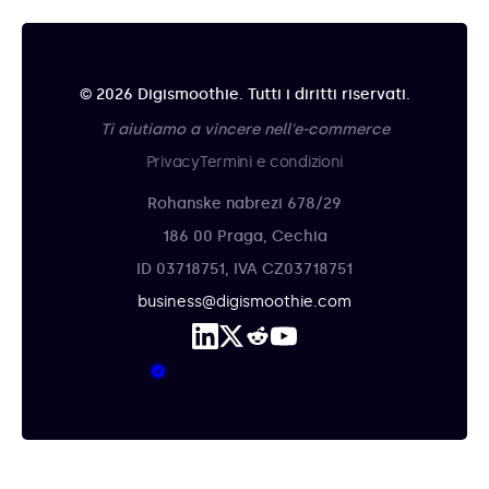
© 2026 Digismoothie. Tutti i diritti riservati.
Ti aiutiamo a vincere nell'e-commerce
Privacy
Termini e condizioni
Rohanske nabrezi 678/29
186 00 Praga, Cechia
ID 03718751, IVA CZ03718751
business@digismoothie.com