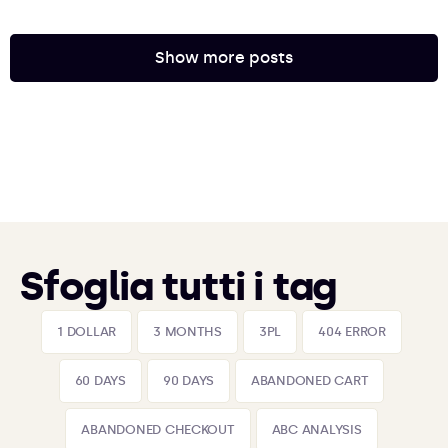
Show more posts
Sfoglia tutti i tag
1 DOLLAR
3 MONTHS
3PL
404 ERROR
60 DAYS
90 DAYS
ABANDONED CART
ABANDONED CHECKOUT
ABC ANALYSIS