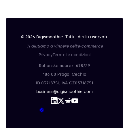
© 2026 Digismoothie. Tutti i diritti riservati.
Ti aiutiamo a vincere nell'e-commerce
Privacy
Termini e condizioni
Rohanske nabrezi 678/29
186 00 Praga, Cechia
ID 03718751, IVA CZ03718751
business@digismoothie.com