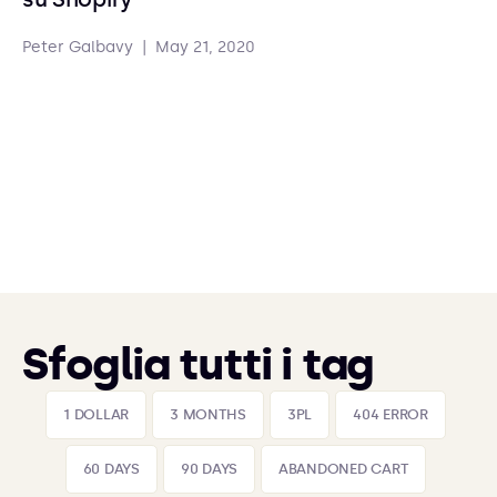
Peter Galbavy
|
May 21, 2020
Sfoglia tutti i tag
1 DOLLAR
3 MONTHS
3PL
404 ERROR
60 DAYS
90 DAYS
ABANDONED CART