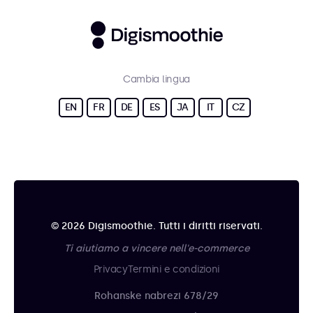
Cambia lingua
EN
FR
DE
ES
JA
IT
CZ
© 2026 Digismoothie. Tutti i diritti riservati.
Ti aiutiamo a vincere nell'e-commerce
Privacy
Termini e condizioni
Rohanske nabrezi 678/29