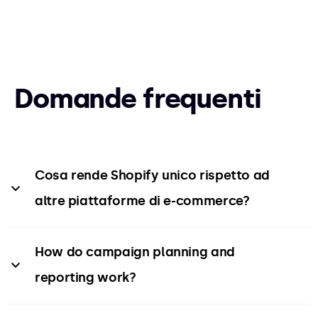
Domande frequenti
Cosa rende Shopify unico rispetto ad 
altre piattaforme di e-commerce?
Innanzitutto, Shopify è una soluzione SaaS
How do campaign planning and 
(ovvero stai noleggiando la piattaforma come
reporting work?
servizio) utilizzata da milioni di negozi in tutto il
mondo. La piattaforma è costantemente
We handle the entire process: from planning