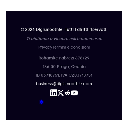
© 2026 Digismoothie. Tutti i diritti riservati.
Ti aiutiamo a vincere nell'e-commerce
Privacy
Termini e condizioni
Rohanske nabrezi 678/29
186 00 Praga, Cechia
ID 03718751, IVA CZ03718751
business@digismoothie.com