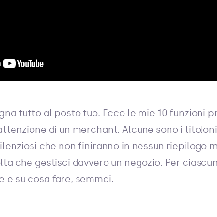
na tutto al posto tuo. Ecco le mie 10 funzioni pr
ttenzione di un merchant. Alcune sono i titoloni 
ilenziosi che non finiranno in nessun riepilogo 
lta che gestisci davvero un negozio. Per ciascun
 e su cosa fare, semmai.