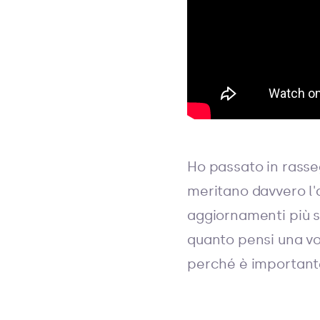
Ho passato in rasseg
meritano davvero l'a
aggiornamenti più s
quanto pensi una vo
perché è importante