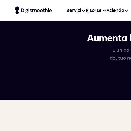
Servizi
Risorse
Azienda
Aumenta l
L'unica 
del tuo n