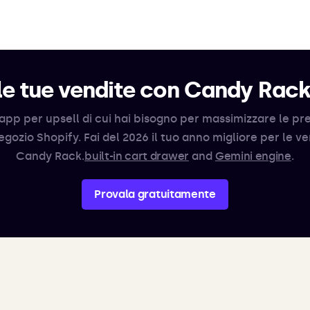
e tue vendite con Candy Rac
app per upsell di cui hai bisogno per massimizzare le pr
egozio Shopify. Fai del 2026 il tuo anno migliore per le v
Candy Rack.
built-in cart drawer
and
Gemini engine
.
Provala gratuitamente