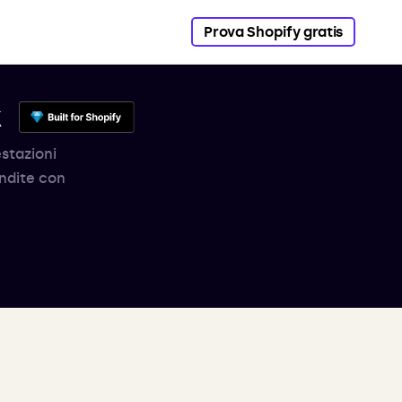
Prova Shopify gratis
k
estazioni
endite con