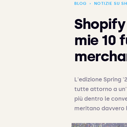
BLOG
›
NOTIZIE SU S
Shopify 
mie 10 f
mercha
L'edizione Spring '2
tutte attorno a un'
più dentro le conver
meritano davvero l