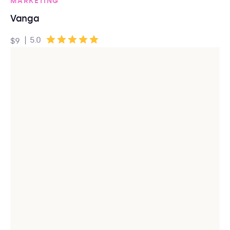
MARKETING
Vanga
|
5.0
$9