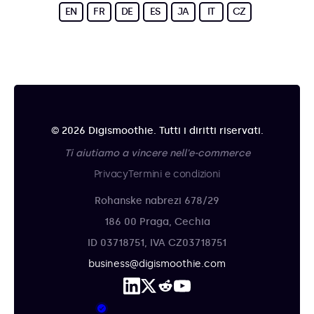
EN
FR
DE
ES
JA
IT
CZ
© 2026 Digismoothie. Tutti i diritti riservati.
Ti aiutiamo a vincere nell'e-commerce
Privacy
Termini e condizioni
Rohanske nabrezi 678/29
186 00 Praga, Cechia
ID 03718751, IVA CZ03718751
business@digismoothie.com