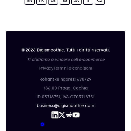
EN
FR
DE
ES
JA
IT
CZ
© 2026 Digismoothie. Tutti i diritti riservati.
Ti aiutiamo a vincere nell'e-commerce
Privacy
Termini e condizioni
Rohanske nabrezi 678/29
186 00 Praga, Cechia
ID 03718751, IVA CZ03718751
business@digismoothie.com