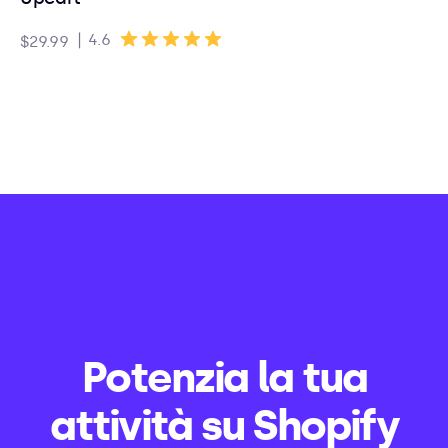
|
4.6
$29.99
Potenzia la tua
attività su Shopify