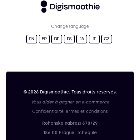
Change language
EN
FR
DE
ES
JA
IT
CZ
© 2026 Digismoothie. Tous droits réservés.
Vous aider à gagner en e-commerce
Confidentialité
Termes et conditions
Rohanske nabrezi 678/29
186 00 Prague, Tchéquie