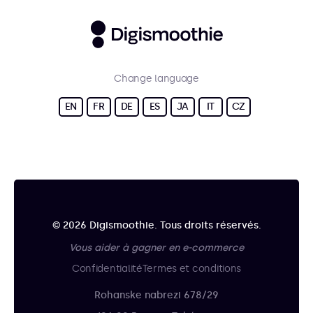
Change language
EN
FR
DE
ES
JA
IT
CZ
© 2026 Digismoothie. Tous droits réservés.
Vous aider à gagner en e-commerce
Confidentialité
Termes et conditions
Rohanske nabrezi 678/29