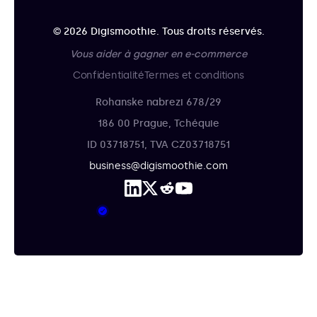
© 2026 Digismoothie. Tous droits réservés.
Vous aider à gagner en e-commerce
Confidentialité
Termes et conditions
Rohanske nabrezi 678/29
186 00 Prague, Tchéquie
ID 03718751, TVA CZ03718751
business@digismoothie.com