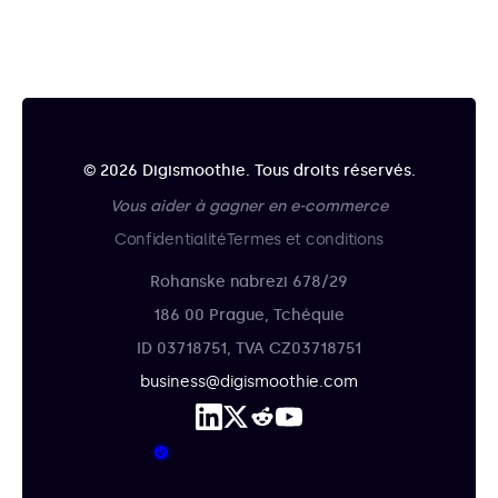
© 2026 Digismoothie. Tous droits réservés.
Vous aider à gagner en e-commerce
Confidentialité
Termes et conditions
Rohanske nabrezi 678/29
186 00 Prague, Tchéquie
ID 03718751, TVA CZ03718751
business@digismoothie.com