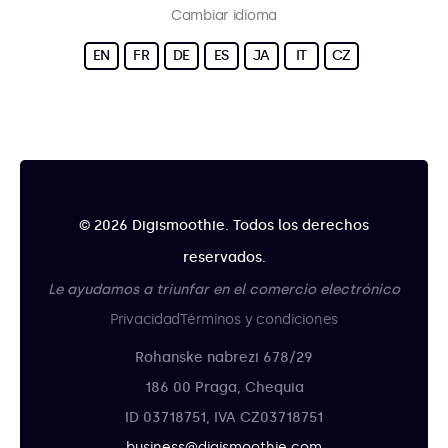
Cambiar idioma
EN
FR
DE
ES
JA
IT
CZ
© 2026 Digismoothie. Todos los derechos
reservados.
Le ayudamos a triunfar en el comercio electrónico
Privacidad
Términos y condiciones
Rohanske nabrezi 678/29
186 00 Praga, Chequia
ID 03718751, IVA CZ03718751
business@digismoothie.com