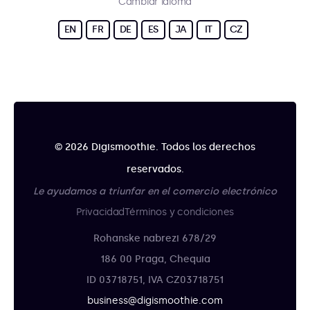
Cambiar idioma
EN
FR
DE
ES
JA
IT
CZ
© 2026 Digismoothie. Todos los derechos
reservados.
Le ayudamos a triunfar en el comercio electrónico
Privacidad
Términos y condiciones
Rohanske nabrezi 678/29
186 00 Praga, Chequia
ID 03718751, IVA CZ03718751
business@digismoothie.com