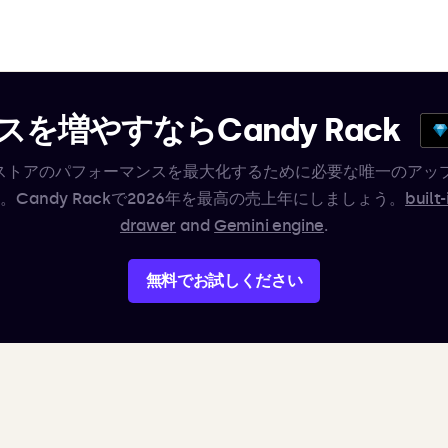
を増やすならCandy Rack
ifyストアのパフォーマンスを最大化するために必要な唯一のアッ
。Candy Rackで2026年を最高の売上年にしましょう。
built-
drawer
and
Gemini engine
.
無料でお試しください