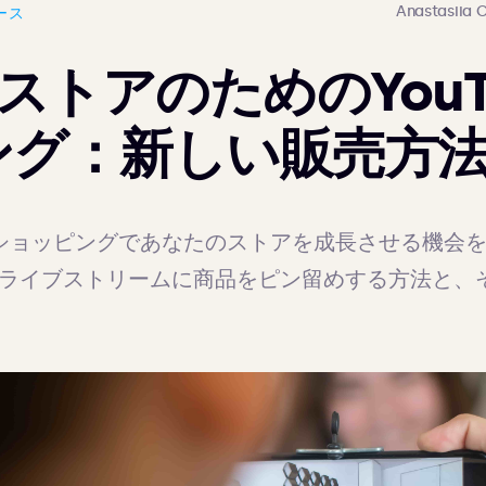
Anastasiia 
ュース
fyストアのためのYou
ング：新しい販売方
デオショッピングであなたのストアを成長させる機会を
デオやライブストリームに商品をピン留めする方法と