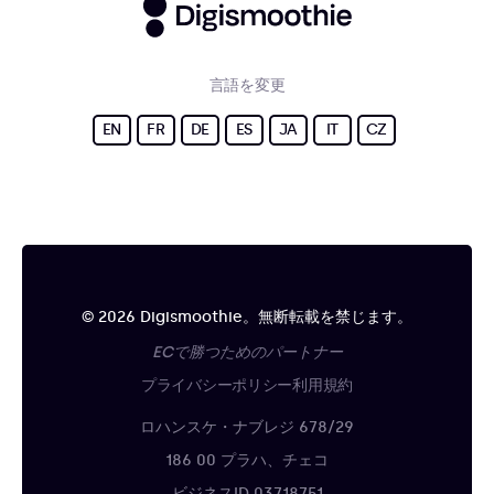
言語を変更
EN
FR
DE
ES
JA
IT
CZ
© 2026 Digismoothie。無断転載を禁じます。
ECで勝つためのパートナー
プライバシーポリシー
利用規約
ロハンスケ・ナブレジ 678/29
186 00 プラハ、チェコ
ビジネスID 03718751