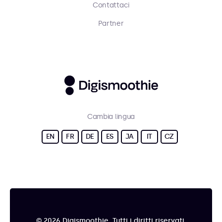
Contattaci
Partner
Cambia lingua
EN
FR
DE
ES
JA
IT
CZ
© 2026 Digismoothie. Tutti i diritti riservati.