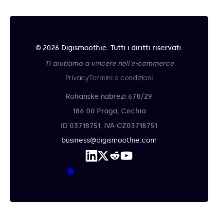
© 2026 Digismoothie. Tutti i diritti riservati.
Ti aiutiamo a vincere nell'e-commerce
Privacy
Termini e condizioni
Rohanske nabrezi 678/29
186 00 Praga, Cechia
ID 03718751, IVA CZ03718751
business@digismoothie.com