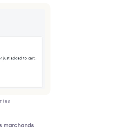
entes
es marchands