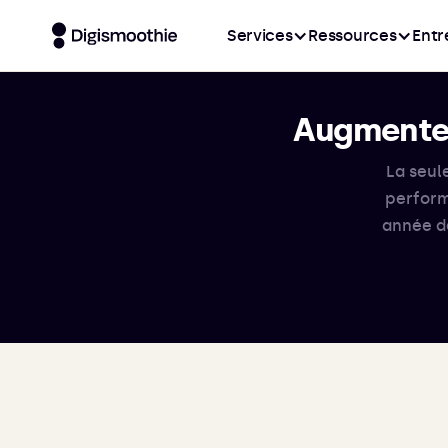
Services
Ressources
Entr
Augmentez
La seul
perform
année d