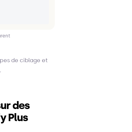
arent
pes de ciblage et
.
sur des
y Plus