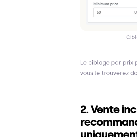
Cibl
Le ciblage par prix
vous le trouverez d
2. Vente in
recommanda
uniquemen