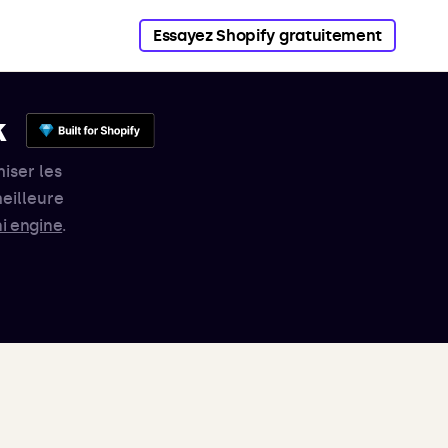
Essayez Shopify gratuitement
k
iser les
eilleure
i engine
.