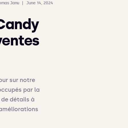
omas Janu
|
June 14, 2024
 Candy
ventes
ur sur notre 
ccupés par la 
de détails à 
améliorations 