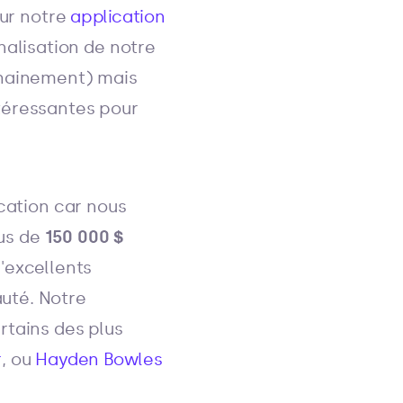
sur notre
application
nalisation de notre
chainement) mais
téressantes pour
ication car nous
lus de
150 000 $
'excellents
uté. Notre
tains des plus
r
, ou
Hayden Bowles