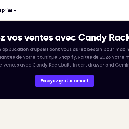
eprise
 vos ventes avec Candy Rac
e application d'upsell dont vous aurez besoin pour maxim
ances de votre boutique Shopify. Faites de 2026 votre m
e ventes avec Candy Rack.
built-in cart drawer
and
Gemin
Essayez gratuitement