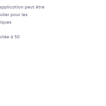
application peut être
lier pour les
niques
mitée à 50