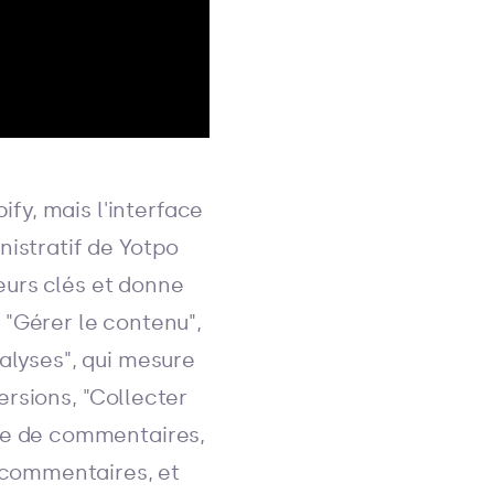
fy, mais l'interface
inistratif de Yotpo
teurs clés et donne
"Gérer le contenu",
alyses", qui mesure
rsions, "Collecter
de de commentaires,
 commentaires, et