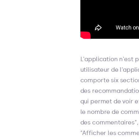
L'application n'est 
utilisateur de l'appl
comporte six section
des recommandations
qui permet de voir 
le nombre de commen
des commentaires", 
"Afficher les comme