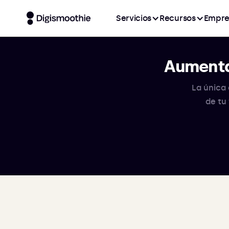
Servicios
Recursos
Empre
Aumenta
La única 
de tu