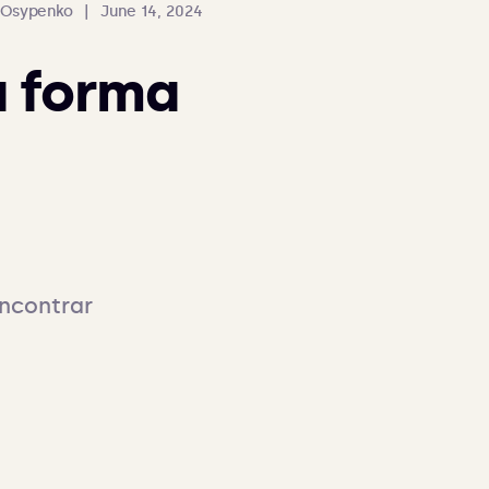
a Osypenko
|
June 14, 2024
a forma
ncontrar 