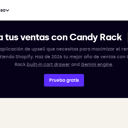
sa
 tus ventas con Candy Rack
aplicación de upsell que necesitas para maximizar el r
 tienda Shopify. Haz de 2026 tu mejor año de ventas con
Rack.
built-in cart drawer
and
Gemini engine
.
Prueba gratis