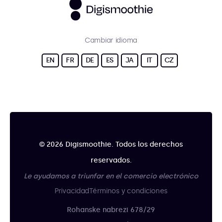
Cambiar idioma
EN
FR
DE
ES
JA
IT
CZ
© 2026 Digismoothie. Todos los derechos
reservados.
Le ayudamos a triunfar en el comercio electrónico
Privacidad
Términos y condiciones
Rohanske nabrezi 678/29