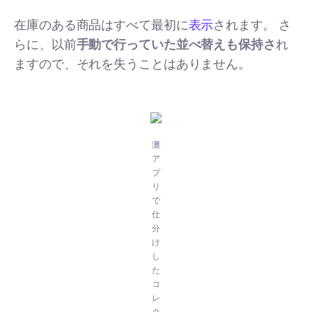
在庫のある商品はすべて最初に
表示
されます。 さ
らに、以前
手動で行っていた並べ替えも保持さ
れ
ますので、それを失うことはありません。
灘
ア
プ
リ
で
仕
分
け
し
た
コ
レ