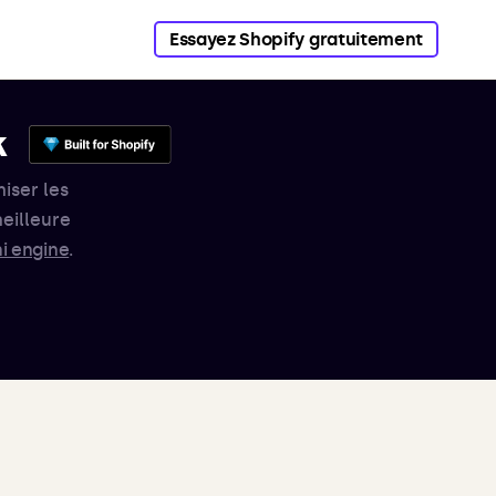
Essayez Shopify gratuitement
k
iser les
eilleure
i engine
.