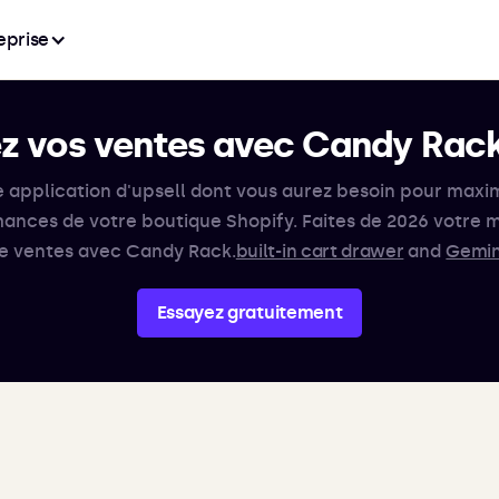
eprise
 vos ventes avec Candy Rac
e application d'upsell dont vous aurez besoin pour maxim
ances de votre boutique Shopify. Faites de 2026 votre m
e ventes avec Candy Rack.
built-in cart drawer
and
Gemin
Essayez gratuitement