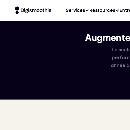
Services
Ressources
Entr
Augmentez
La seul
perform
année d