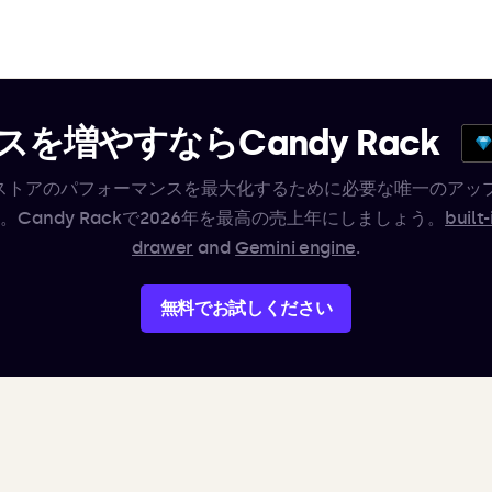
を増やすならCandy Rack
ifyストアのパフォーマンスを最大化するために必要な唯一のアッ
。Candy Rackで2026年を最高の売上年にしましょう。
built-
drawer
and
Gemini engine
.
無料でお試しください