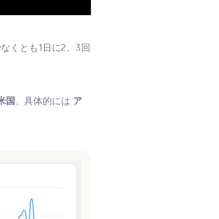
なくとも1日に2、3回
米国
、具体的には
ア