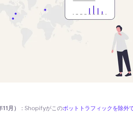
年11月）
：Shopifyがこの
ボットトラフィックを除外