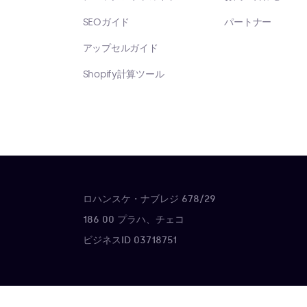
SEOガイド
パートナー
アップセルガイド
Shopify計算ツール
ロハンスケ・ナブレジ 678/29
。
186 00 プラハ、チェコ
ビジネスID 03718751