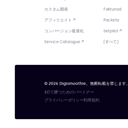
カスタム開発
Fakturoid
アフィリエイト ↗
Packeta
コンバージョン最適化
Setpilot ↗
Service Catalogue ↗
[すべて]
© 2026 Digismoothie。無断転載を禁じます
ECで勝つためのパートナー
プライバシーポリシー
利用規約