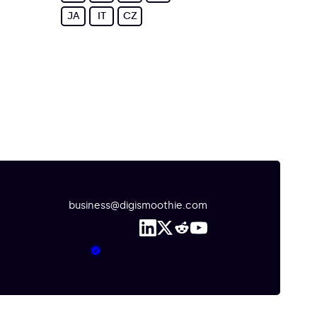
JA
IT
CZ
business@digismoothie.com