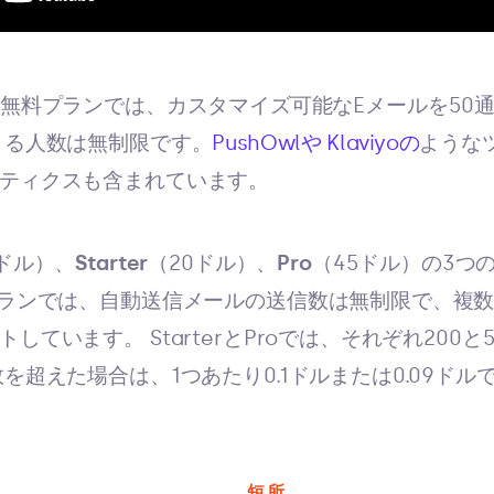
Stockの無料プランでは、カスタマイズ可能なEメールを5
きる人数は無制限です。
PushOwlや
Klaviyoの
ような
ティクスも含まれています。
0ドル）、
Starter
（20ドル）、
Pro
（45ドル）の3つ
プランでは、自動送信メールの送信数は無制限で、複
ています。 StarterとProでは、それぞれ200と
を超えた場合は、1つあたり0.1ドルまたは0.09ドル
短所