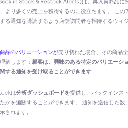
ck (Back in Stock & Restock Alerts)は、再
、より多くの売上を獲得するのに役立ちます。 この
する通知を購読するよう店舗訪問者を招待するウィ
商品のバリエーションが
売り切れた場合、その商品
理解します：
顧客は、興味のある特定のバリエーシ
関する通知を受け取ることができます
。
tockは
分析ダッシュボードを
提供し、バックインス
たかを追跡することができます。 通知を送信した数
示されます。