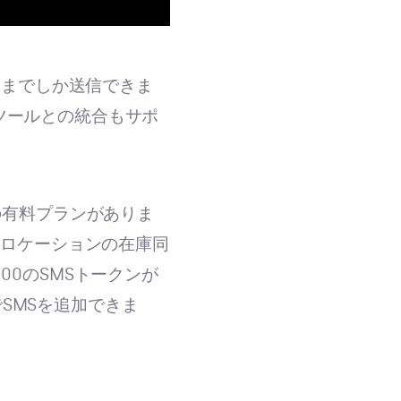
0通までしか送信できま
ツールとの統合もサポ
の有料プランがありま
数ロケーションの在庫同
500のSMSトークンが
でSMSを追加できま