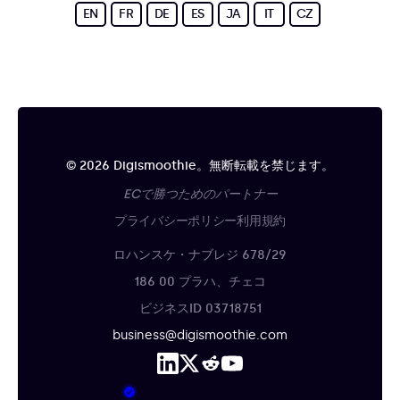
EN
FR
DE
ES
JA
IT
CZ
© 2026 Digismoothie。無断転載を禁じます。
ECで勝つためのパートナー
プライバシーポリシー
利用規約
ロハンスケ・ナブレジ 678/29
186 00 プラハ、チェコ
ビジネスID 03718751
business@digismoothie.com