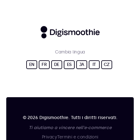
Cambia lingua
EN
FR
DE
ES
JA
IT
CZ
© 2026 Digismoothie. Tutti i diritti riservati.
Ti aiutiamo a vincere nell'e-commerce
Privacy
Termini e condizioni