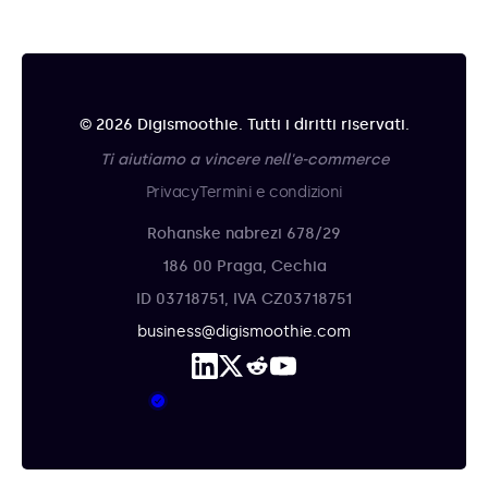
© 2026 Digismoothie. Tutti i diritti riservati.
Ti aiutiamo a vincere nell'e-commerce
Privacy
Termini e condizioni
Rohanske nabrezi 678/29
186 00 Praga, Cechia
ID 03718751, IVA CZ03718751
business@digismoothie.com