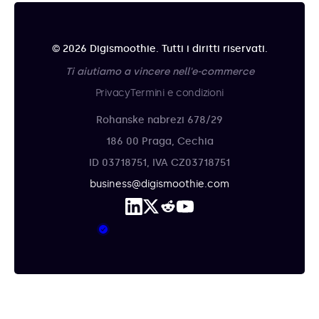
© 2026 Digismoothie. Tutti i diritti riservati.
Ti aiutiamo a vincere nell'e-commerce
Privacy
Termini e condizioni
Rohanske nabrezi 678/29
186 00 Praga, Cechia
ID 03718751, IVA CZ03718751
business@digismoothie.com