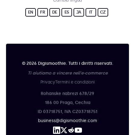
Cambia lingua
EN
FR
DE
ES
JA
IT
CZ
© 2026 Digismoothie. Tutti i diritti riservati.
Ti aiutiamo a vincere nell'e-commerce
Privacy
Termini e condizioni
Rohanske nabrezi 678/29
186 00 Praga, Cechia
ID 03718751, IVA CZ03718751
business@digismoothie.com