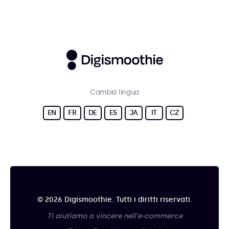
Cambia lingua
EN
FR
DE
ES
JA
IT
CZ
© 2026 Digismoothie. Tutti i diritti riservati.
Ti aiutiamo a vincere nell'e-commerce