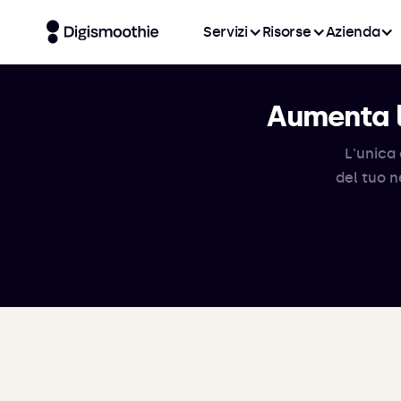
Servizi
Risorse
Azienda
Aumenta l
L'unica 
del tuo n