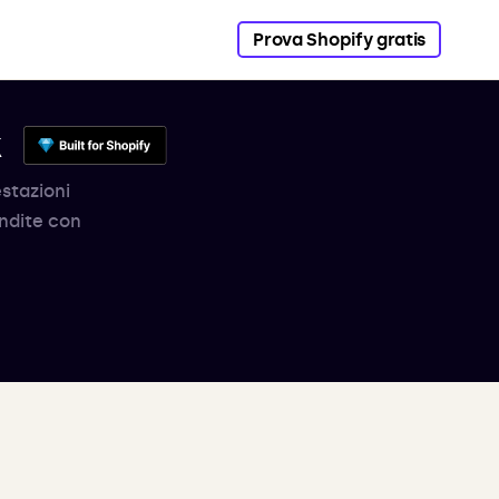
Prova Shopify gratis
k
estazioni
endite con