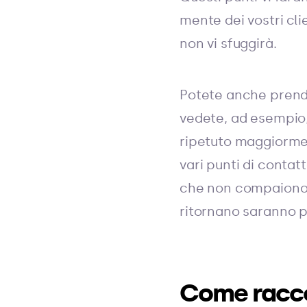
mente dei vostri cli
non vi sfuggirà.
Potete anche prender
vedete, ad esempio,
ripetuto maggiorment
vari punti di contat
che non compaiono ne
ritornano saranno pi
Come raccog