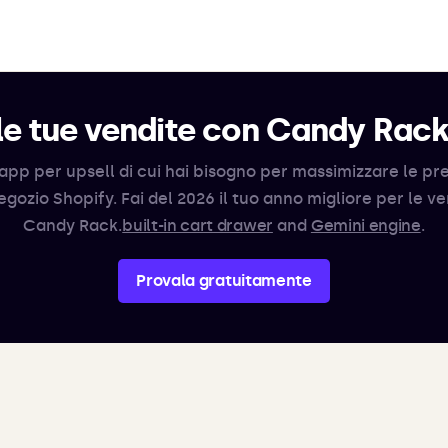
e tue vendite con Candy Rac
app per upsell di cui hai bisogno per massimizzare le pr
egozio Shopify. Fai del 2026 il tuo anno migliore per le v
Candy Rack.
built-in cart drawer
and
Gemini engine
.
Provala gratuitamente