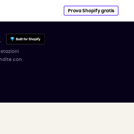
Prova Shopify gratis
k
estazioni
endite con