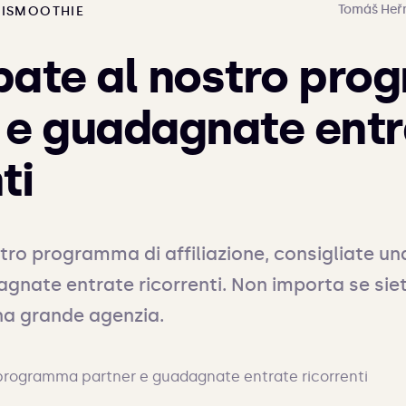
Tomáš Heř
IGISMOOTHIE
pate al nostro pr
 e guadagnate entr
ti
tro programma di affiliazione, consigliate una
gnate entrate ricorrenti. Non importa se siete
na grande agenzia.