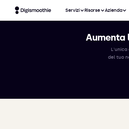
Servizi
Risorse
Azienda
Aumenta l
L'unica 
del tuo n