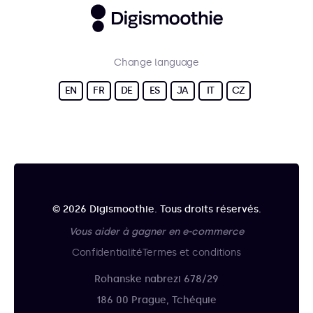
Change language
EN
FR
DE
ES
JA
IT
CZ
© 2026 Digismoothie. Tous droits réservés.
Vous aider à gagner en e-commerce
Confidentialité
Termes et conditions
Rohanske nabrezi 678/29
186 00 Prague, Tchéquie