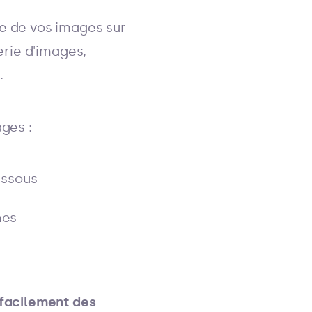
e de vos images sur
erie d'images,
.
ges :
essous
hes
 facilement des