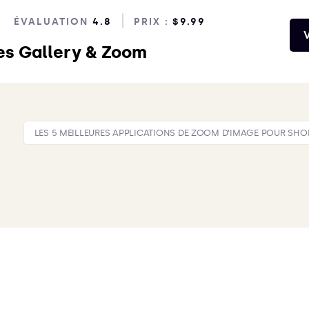
ÉVALUATION
4.8
PRIX :
$9.99
V
es Gallery & Zoom
LES 5 MEILLEURES APPLICATIONS DE ZOOM D’IMAGE POUR SHOP