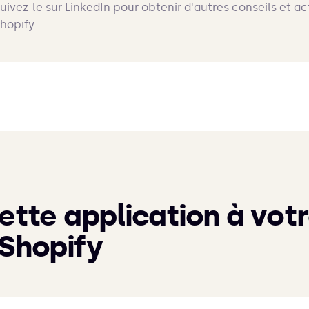
uivez-le sur LinkedIn pour obtenir d'autres conseils et act
hopify.
ette application à vot
 Shopify