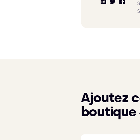
S
S
Ajoutez c
boutique