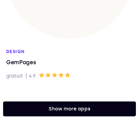
DESIGN
GemPages
|
gratuit
4.9
Show more apps