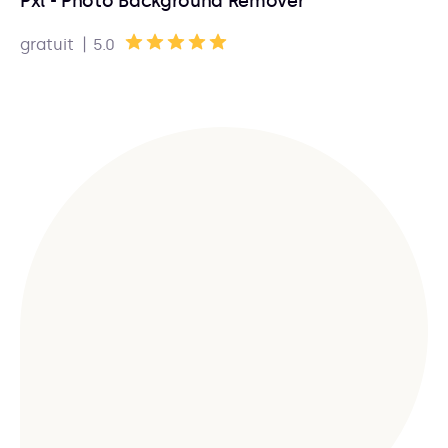
Pxl - Photo Background Remover
|
gratuit
5.0