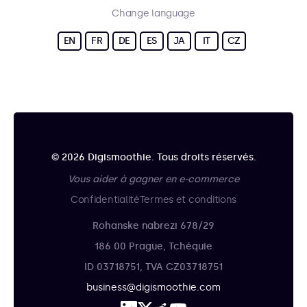
Change language
EN
FR
DE
ES
JA
IT
CZ
© 2026 Digismoothie. Tous droits réservés.
Vous aider à gagner en e-commerce
Confidentialité
Termes et conditions
Rohanske nabrezi 678/29
186 00 Prague, Tchéquie
ID 03718751, TVA CZ03718751
business@digismoothie.com