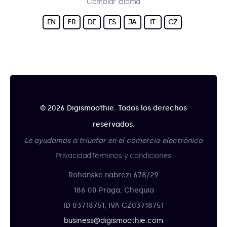
Cambiar idioma
EN
FR
DE
ES
JA
IT
CZ
© 2026 Digismoothie. Todos los derechos
reservados.
Le ayudamos a triunfar en el comercio electrónico
Privacidad
Términos y condiciones
Rohanske nabrezi 678/29
186 00 Praga, Chequia
ID 03718751, IVA CZ03718751
business@digismoothie.com