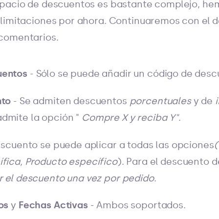
spacio de descuentos es bastante complejo, he
limitaciones por ahora. Continuaremos con el d
comentarios.
uentos
- Sólo se puede añadir un código de desc
nto
- Se admiten descuentos
porcentuales
y de
dmite la opción "
Compre X y reciba Y"
.
escuento se puede aplicar a todas las opciones
(
fica, Producto específico
). Para el descuento d
r el descuento una vez por pedido
.
os
y
Fechas Activas
- Ambos soportados.