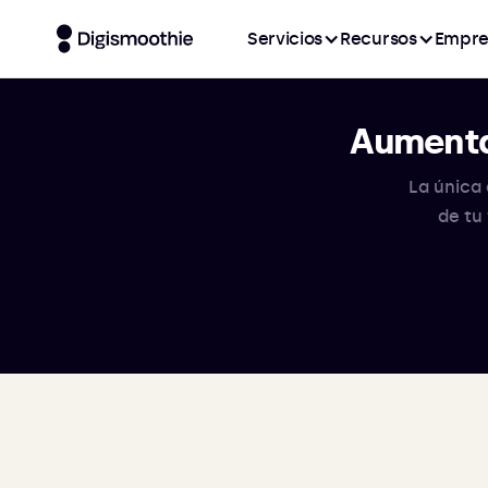
Servicios
Recursos
Empre
Aumenta
La única 
de tu