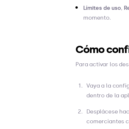
Límites de uso
,
Re
momento.
Cómo confi
Para activar los de
Vaya a la confi
dentro de la ap
Desplácese hac
comerciantes co