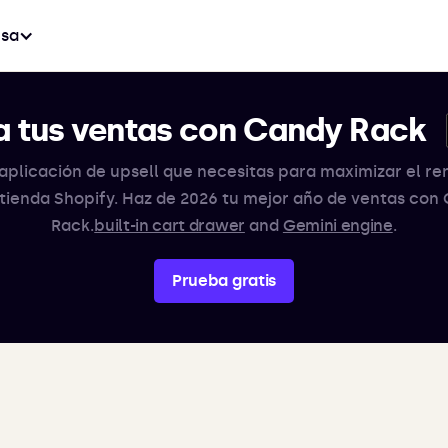
sa
 tus ventas con Candy Rack
aplicación de upsell que necesitas para maximizar el r
 tienda Shopify. Haz de 2026 tu mejor año de ventas con
Rack.
built-in cart drawer
and
Gemini engine
.
Prueba gratis