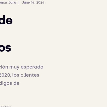
omas Janu
|
June 14, 2024
 de
os
ción muy esperada 
020, los clientes 
digos de 