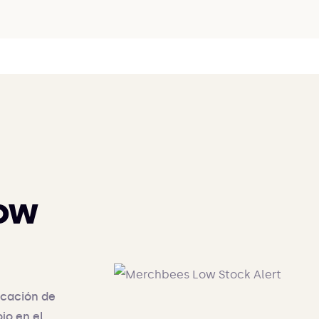
ow
icación de
jo en el