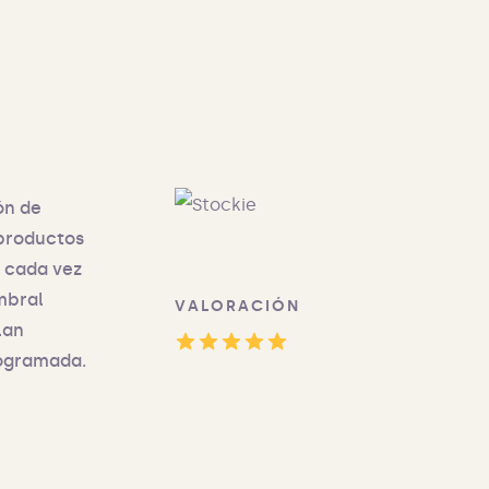
ón de
 productos
s cada vez
mbral
VALORACIÓN
lan
rogramada.