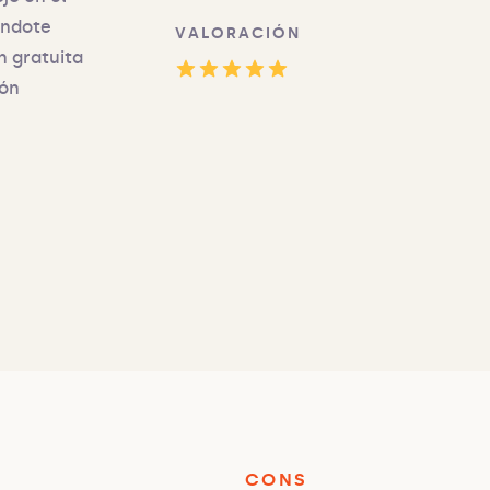
éndote
VALORACIÓN
n gratuita
ión
CONS