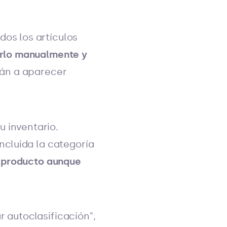
os los artículos
erlo manualmente y
rán a aparecer
 inventario.
ncluida la categoría
un producto aunque
ar autoclasificación",