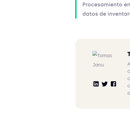
Procesamiento en 
datos de inventar
A
c
c
c
o