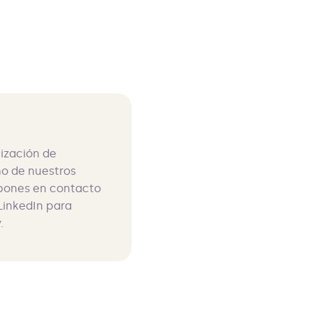
mización de
no de nuestros
 pones en contacto
LinkedIn para
.