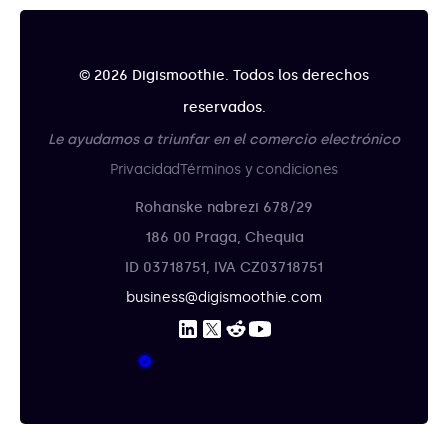
© 2026 Digismoothie. Todos los derechos
reservados.
Le ayudamos a triunfar en el comercio electrónico
Privacidad
Términos y condiciones
Rohanske nabrezi 678/29
186 00 Praga, Chequia
ID 03718751, IVA CZ03718751
business@digismoothie.com