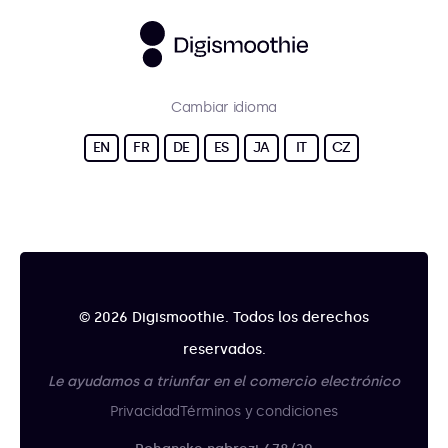
Cambiar idioma
EN
FR
DE
ES
JA
IT
CZ
© 2026 Digismoothie. Todos los derechos
reservados.
Le ayudamos a triunfar en el comercio electrónico
Privacidad
Términos y condiciones