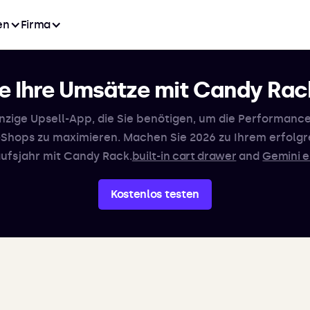
en
Firma
ie Ihre Umsätze mit Candy Rac
inzige Upsell-App, die Sie benötigen, um die Performance
-Shops zu maximieren. Machen Sie 2026 zu Ihrem erfolgr
ufsjahr mit Candy Rack.
built-in cart drawer
and
Gemini e
Kostenlos testen