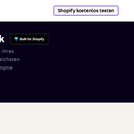
Shopify kostenlos testen
k
 Ihres
eichsten
ngine
.