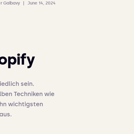
r Galbavy
|
June 14, 2024
opify
dlich sein. 
ben Techniken wie 
n wichtigsten 
 aus.