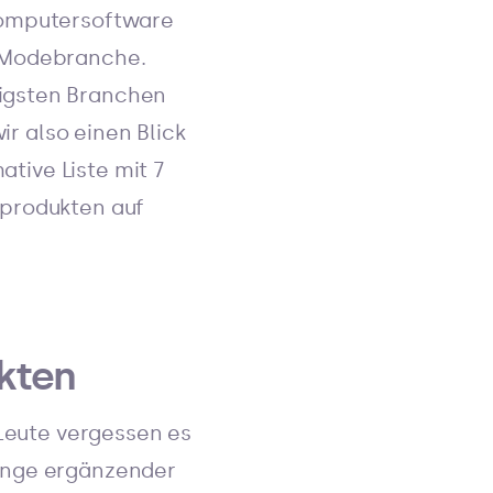
Computersoftware
e Modebranche.
tigsten Branchen
ir also einen Blick
ative Liste mit 7
eprodukten auf
ukten
 Leute vergessen es
Menge ergänzender