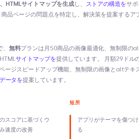
、HTMLサイトマップを生成
し、
ストアの構造を
サポ
、商品ページの問題点を特定し、解決策を提案するアプ
で、
無料
プランは月50商品の画像最適化、無制限のa
HTML
サイトマップを
提供しています。 月額29ドル
、ページスピードアップ機能、無制限の画像とaltテキ
データを
提案しています。
短所
のスコアに基づくウ
アプリがテーマを傷つけ
み速度の改善
る