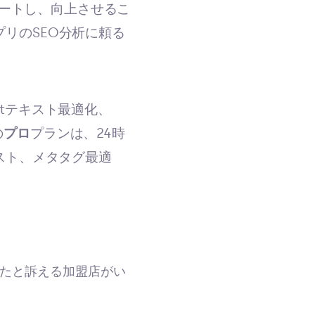
ートし、向上させるこ
リのSEO分析に頼る
ltテキスト最適化、
の
プロ
プランは、24時
スト、メタタグ最適
たと訴える加盟店がい