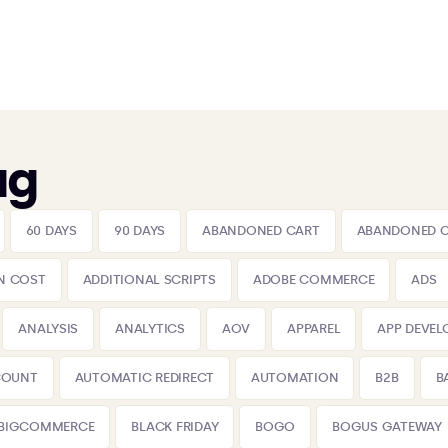
ag
60 DAYS
90 DAYS
ABANDONED CART
ABANDONED 
N COST
ADDITIONAL SCRIPTS
ADOBE COMMERCE
ADS
ANALYSIS
ANALYTICS
AOV
APPAREL
APP DEVE
COUNT
AUTOMATIC REDIRECT
AUTOMATION
B2B
B
BIGCOMMERCE
BLACK FRIDAY
BOGO
BOGUS GATEWAY