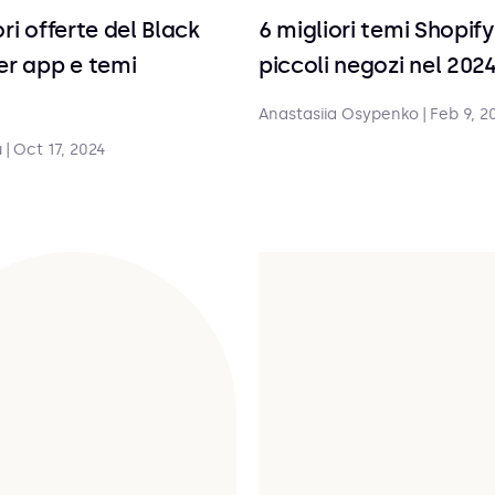
ori offerte del Black
6 migliori temi Shopify
er app e temi
piccoli negozi nel 202
Anastasiia Osypenko
|
Feb 9, 2
u
|
Oct 17, 2024