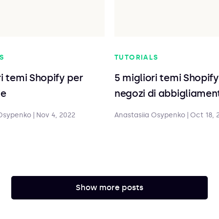
S
TUTORIALS
ri temi Shopify per
5 migliori temi Shopify
ie
negozi di abbigliamen
 Osypenko
|
Nov 4, 2022
Anastasiia Osypenko
|
Oct 18, 
Show more posts