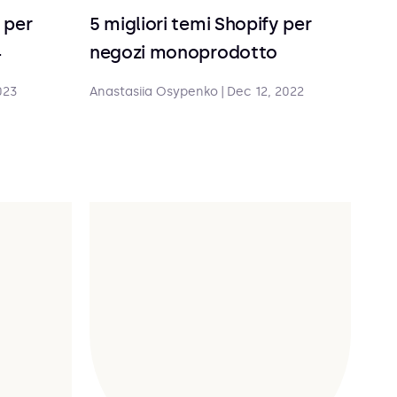
 per
5 migliori temi Shopify per
4
negozi monoprodotto
023
Anastasiia Osypenko
|
Dec 12, 2022