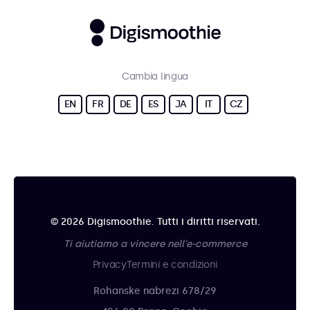
Cambia lingua
EN
FR
DE
ES
JA
IT
CZ
© 2026 Digismoothie. Tutti i diritti riservati.
Ti aiutiamo a vincere nell'e-commerce
Privacy
Termini e condizioni
Rohanske nabrezi 678/29